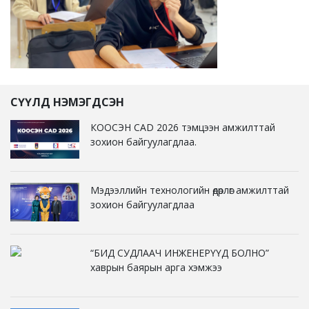
СҮҮЛД НЭМЭГДСЭН
КООСЭН CAD 2026 тэмцээн амжилттай
зохион байгуулагдлаа.
Мэдээллийн технологийн өдөрлөг амжилттай
зохион байгуулагдлаа
“БИД СУДЛААЧ ИНЖЕНЕРҮҮД БОЛНО”
хаврын баярын арга хэмжээ