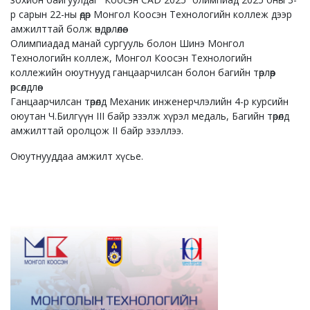
р сарын 22-ны өдөр Монгол Коосэн Технологийн коллеж дээр
амжилттай болж өндөрлөлөө.
Олимпиадад манай сургууль болон Шинэ Монгол
Технологийн коллеж, Монгол Коосэн Технологийн
коллежийн оюутнууд ганцаарчилсан болон багийн төрлөөр
өрсөлдлөө.
Ганцаарчилсан төрөлд Механик инженерчлэлийн 4-р курсийн
оюутан Ч.Билгүүн III байр эзэлж хүрэл медаль, Багийн төрөлд
амжилттай оролцож II байр эзэллээ.
Оюутнууддаа амжилт хүсье.