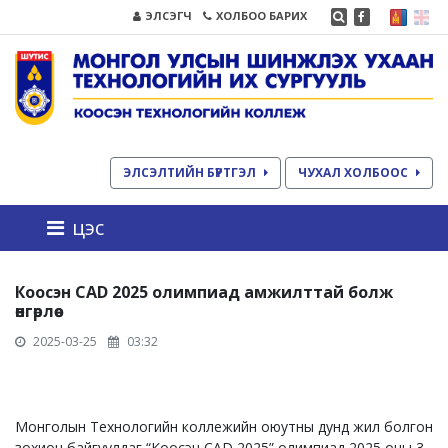
ЭЛСЭГЧ
ХОЛБОО БАРИХ
ЭЛСЭЛТИЙН БҮРТГЭЛ
ЧУХАЛ ХОЛБООС
цэс
Коосэн CAD 2025 олимпиад амжилттай болж
өнгөрлөө
2025-03-25
03:32
Монголын Технологийн коллежийн оюутны дунд жил болгон
зохион байгуулдаг “Коосэн CAD 2025” олимпиад 2025 оны 3-