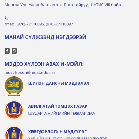
Монгол Улс, Улаанбаатар хот Бага тойруу, ШУТИС VIII-байр
Утас : (976)-77110096, (976)-77110097
МАНАЙ СҮЛЖЭЭНД НЭГДЭЭРЭЙ
МЭДЭЭ ХҮЛЭЭН АВАХ И-МЭЙЛ:
must-kosen@must.edu.mn
ШИЛЭН ДАНСНЫ МЭДЭЭЛЭЛ
АВИЛГАТАЙ ТЭМЦЭХ ГАЗАР
ШУДАРГА НИЙГМИЙН ТӨЛӨӨ ХАМТДАА
ХӨРӨНГӨ, ОРЛОГЫН МЭДҮҮЛЭГ
ХУВИЙН АШИГ СОНИРХОЛЫН МЭДҮҮЛЭГ