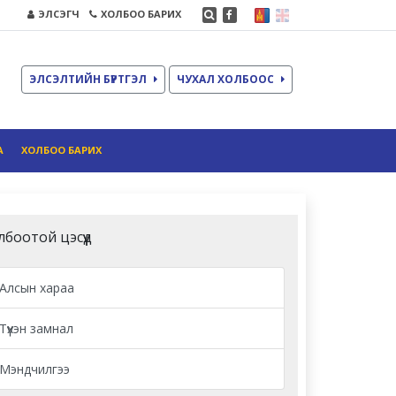
ЭЛСЭГЧ
ХОЛБОО БАРИХ
ЭЛСЭЛТИЙН БҮРТГЭЛ
ЧУХАЛ ХОЛБООС
А
ХОЛБОО БАРИХ
лбоотой цэсүүд
Алсын хараа
Түүхэн замнал
Мэндчилгээ