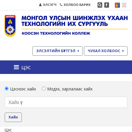
ЭЛСЭГЧ
ХОЛБОО БАРИХ
ЭЛСЭЛТИЙН БҮРТГЭЛ
ЧУХАЛ ХОЛБООС
цэс
Цэснээс хайх
Мэдээ, зарлалаас хайх
Цэс