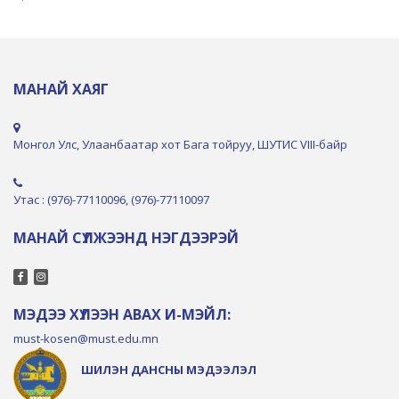
МАНАЙ ХАЯГ
Монгол Улс, Улаанбаатар хот Бага тойруу, ШУТИС VIII-байр
Утас : (976)-77110096, (976)-77110097
МАНАЙ СҮЛЖЭЭНД НЭГДЭЭРЭЙ
МЭДЭЭ ХҮЛЭЭН АВАХ И-МЭЙЛ:
must-kosen@must.edu.mn
ШИЛЭН ДАНСНЫ МЭДЭЭЛЭЛ